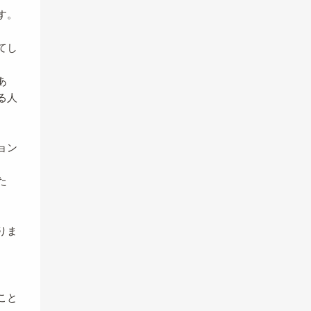
す。
てし
あ
る人
。
ョン
た
りま
こと