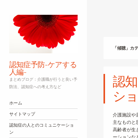
「
傾聴
」カ
認知症予防-ケアする
人編-
認知
まとめブログ：介護職が行うと良い予
防法、認知症への考え方など
シ
ナビゲーション
コンテンツへスキップ
ホーム
サイトマップ
介護施設や
主なものと
認知症の人とのコミュニケーショ
高齢者が生
ン
ーションな