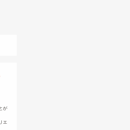
ー
とが
リエ