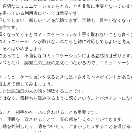
、適切なコミュニケーションをとることも非常に重要となっていま
を患っている利用者にとっては重要です。
下してしまい、新しいことを記憶できず、言動も一貫性がなくなっ
知症です。
重くなってくるとコミュニケーションが上手く取れないことも多々
コミュニケーションが取れないのならと雑に対応してもよいと考え
、それはやめましょう。
であっても、不適切なコミュニケーションによる悪感情は残ります
レスとなり、認知症の症状の悪化につながるので、コミュニケーシ
。
とコミュニケーションを取るときには押さえるべきポイントがある
踏まえて接してみましょう。
ことは認知症の人の話を傾聴することです。
ではなく、気持ちを汲み取るように聴くということがポイントにな
ること、相手のペースに合わせることも重要です。
方、呼吸を一致させることで、安心感を与えることができます。
行動を強制したり、嘘をついたり、ごまかしたりすることを避ける