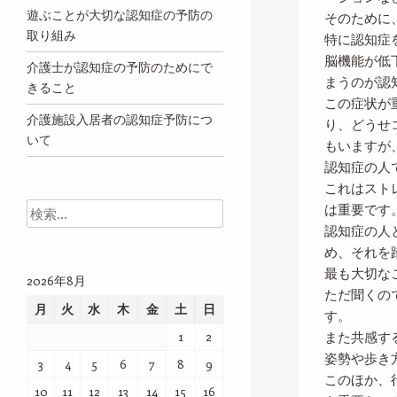
遊ぶことが大切な認知症の予防の
そのために
取り組み
特に認知症
脳機能が低
介護士が認知症の予防のためにで
まうのが認
きること
この症状が
介護施設入居者の認知症予防につ
り、どうせ
いて
もいますが
認知症の人
これはスト
は重要です
検索
認知症の人
め、それを
最も大切な
2026年8月
ただ聞くの
月
火
水
木
金
土
日
す。
また共感す
1
2
姿勢や歩き
3
4
5
6
7
8
9
このほか、
10
11
12
13
14
15
16